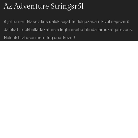
Az Adventure Stringsről
A jól ismert klasszikus dalok saját feldolgozásain kívül népszerű
dalokat, rockballadákat és a leghíresebb filmdallamokat játszunk.
Nálunk biztosan nem fog unatkozni!
Fontos linkek
itthon
Rólunk
tagok
Repertoár
Képtár
A bolt
GYIK
Kapcsolatba lépni